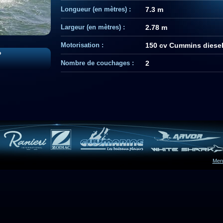
Longueur (en mètres) :
7.3 m
Largeur (en mètres) :
2.78 m
Motorisation :
150 cv Cummins diesel
Nombre de couchages :
2
Ment