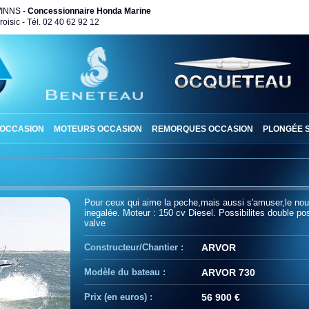
WINNS -
Concessionnaire Honda Marine
oisic - Tél. 02 40 62 92 12
 OCCASION
MOTEURS OCCASION
REMORQUES OCCASION
PLONGÉE 
Pour ceux qui aime la peche,mais aussi s'amuser,le nou
inegalée. Moteur : 150 cv Diesel. Possibilites double pos
valve
Constructeur/Chantier :
ARVOR
Modèle du bateau :
ARVOR 730
Prix (en euros) :
56 900 €