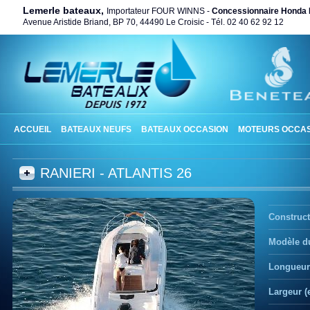
Lemerle bateaux,
Importateur FOUR WINNS -
Concessionnaire Honda 
Avenue Aristide Briand, BP 70, 44490 Le Croisic - Tél. 02 40 62 92 12
ACCUEIL
BATEAUX NEUFS
BATEAUX OCCASION
MOTEURS OCCAS
RANIERI - ATLANTIS 26
Construct
Modèle du
Longueur 
Largeur (