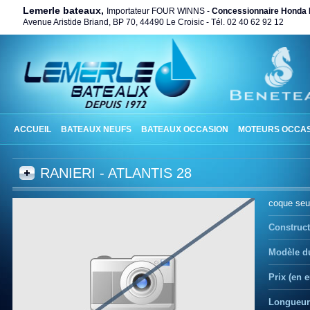
Lemerle bateaux,
Importateur FOUR WINNS -
Concessionnaire Honda 
Avenue Aristide Briand, BP 70, 44490 Le Croisic - Tél. 02 40 62 92 12
ACCUEIL
BATEAUX NEUFS
BATEAUX OCCASION
MOTEURS OCCAS
RANIERI - ATLANTIS 28
coque seu
Construct
Modèle du
Prix (en e
Longueur 