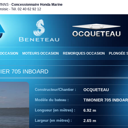
WINNS -
Concessionnaire Honda Marine
oisic - Tél. 02 40 62 92 12
 OCCASION
MOTEURS OCCASION
REMORQUES OCCASION
PLONGÉE 
IER 705 INBOARD
Constructeur/Chantier :
OCQUETEAU
Modèle du bateau :
TIMONIER 705 INBOA
Longueur (en mètres) :
6.92 m
Largeur (en mètres) :
2.65 m