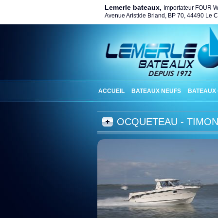
Lemerle bateaux,
Importateur FOUR 
Avenue Aristide Briand, BP 70, 44490 Le Cr
ACCUEIL
BATEAUX NEUFS
BATEAUX
OCQUETEAU - TIMON