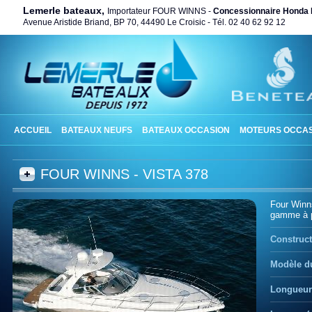
Lemerle bateaux,
Importateur FOUR WINNS -
Concessionnaire Honda 
Avenue Aristide Briand, BP 70, 44490 Le Croisic - Tél. 02 40 62 92 12
ACCUEIL
BATEAUX NEUFS
BATEAUX OCCASION
MOTEURS OCCAS
FOUR WINNS - VISTA 378
Four Winns
gamme à pr
Construct
Modèle du
Longueur 