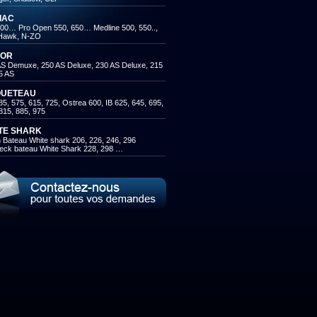
IAC
00… Pro Open 550, 650… Medline 500, 550..,
Hawk, N-ZO
OR
AS Demuxe, 250 AS Deluxe, 230 AS Deluxe, 215
5 AS
UETEAU
5, 575, 615, 725, Ostrea 600, IB 625, 645, 695,
815, 885, 975
TE SHARK
Bateau White shark 206, 226, 246, 296
eck bateau White Shark 228, 298 …