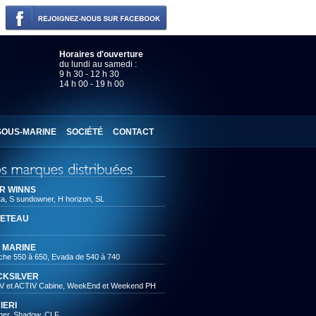
Horaires d'ouverture
du lundi au samedi :
9 h 30 - 12 h 30
14 h 00 - 19 h 00
SOUS-MARINE
SOCIÉTÉ
CONTACT
R WINNS
ta, S sundowner, H horizon, SL
ETEAU
 MARINE
che 550 à 650, Evada de 540 à 740
CKSILVER
V et ACTIV Cabine, WeekEnd et Weekend PH
IERI
ger, Shadow, CLF