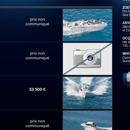
ZOD
Pro 5
Sea 
prix non
ARV
communiqué
280 
et 21
OCQ
HB 48
735, 
prix non
WHI
communiqué
Open 
Sund
53 500 €
prix non
communiqué