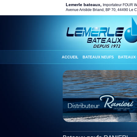
Lemerle bateaux,
Importateur FOUR 
Avenue Aristide Briand, BP 70, 44490 Le Cr
ACCUEIL
BATEAUX NEUFS
BATEAUX