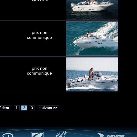
prix non
communiqué
prix non
communiqué
édent
1
2
3
suivant >>