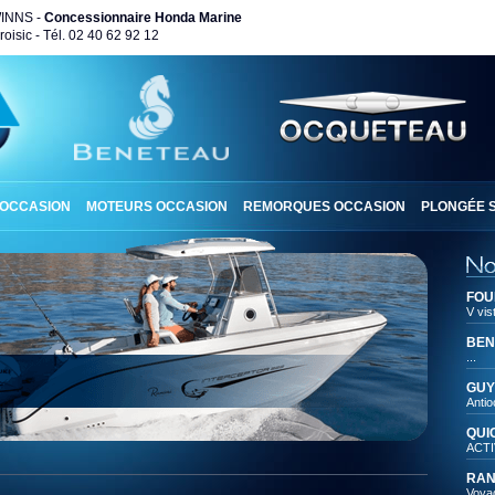
WINNS -
Concessionnaire Honda Marine
oisic - Tél. 02 40 62 92 12
 OCCASION
MOTEURS OCCASION
REMORQUES OCCASION
PLONGÉE 
FOU
V vis
BEN
...
GUY
Antio
QUI
ACTI
RAN
Voya